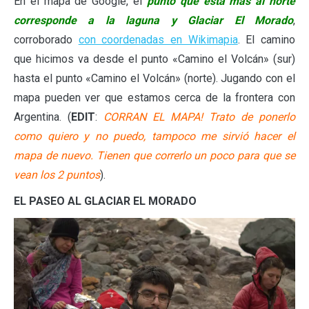
En el mapa de Google, el
punto que está más al norte
corresponde a la laguna y Glaciar El Morado
,
corroborado
con coordenadas en Wikimapia
. El camino
que hicimos va desde el punto «Camino el Volcán» (sur)
hasta el punto «Camino el Volcán» (norte). Jugando con el
mapa pueden ver que estamos cerca de la frontera con
Argentina. (
EDIT
:
CORRAN EL MAPA! Trato de ponerlo
como quiero y no puedo, tampoco me sirvió hacer el
mapa de nuevo. Tienen que correrlo un poco para que se
vean los 2 puntos
).
EL PASEO AL GLACIAR EL MORADO