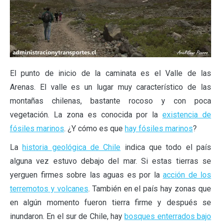
El punto de inicio de la caminata es el Valle de las
Arenas. El valle es un lugar muy característico de las
montañas chilenas, bastante rocoso y con poca
vegetación. La zona es conocida por la
existencia de
fósiles marinos
. ¿Y cómo es que
hay fósiles marinos
?
La
historia geológica de Chile
indica que todo el país
alguna vez estuvo debajo del mar. Si estas tierras se
yerguen firmes sobre las aguas es por la
acción de los
terremotos y volcanes
. También en el país hay zonas que
en algún momento fueron tierra firme y después se
inundaron. En el sur de Chile, hay
bosques enterrados bajo