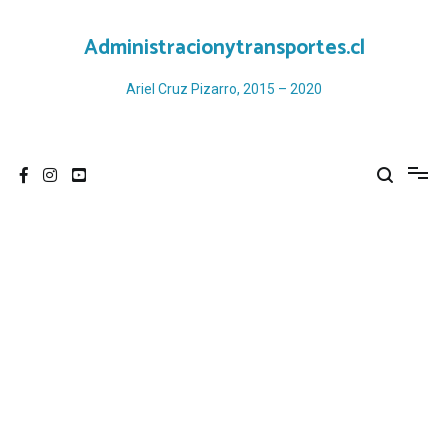
Ir
al
Administracionytransportes.cl
contenido
Ariel Cruz Pizarro, 2015 – 2020