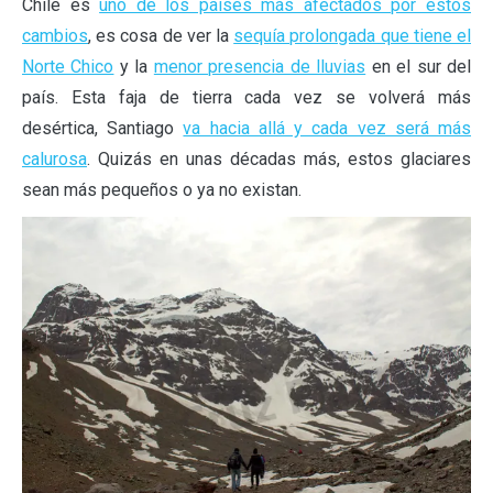
Chile es
uno de los países más afectados por estos
cambios
, es cosa de ver la
sequía prolongada que tiene el
Norte Chico
y la
menor presencia de lluvias
en el sur del
país. Esta faja de tierra cada vez se volverá más
desértica, Santiago
va hacia allá y cada vez será más
calurosa
. Quizás en unas décadas más, estos glaciares
sean más pequeños o ya no existan.