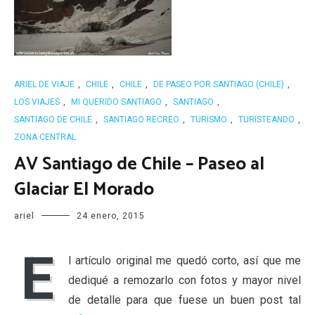
ARIEL DE VIAJE
,
CHILE
,
CHILE
,
DE PASEO POR SANTIAGO (CHILE)
,
LOS VIAJES
,
MI QUERIDO SANTIAGO
,
SANTIAGO
,
SANTIAGO DE CHILE
,
SANTIAGO RECREO
,
TURISMO
,
TURISTEANDO
,
ZONA CENTRAL
AV Santiago de Chile – Paseo al
Glaciar El Morado
ariel
24 enero, 2015
E
l artículo original me quedó corto, así que me
dediqué a remozarlo con fotos y mayor nivel
de detalle para que fuese un buen post tal