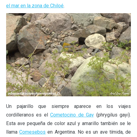
el mar en la zona de Chiloé
.
Un pajarillo que siempre aparece en los viajes
cordilleranos es el
Cometocino de Gay
(phrygilus gayi).
Esta ave pequeña de color azul y amarillo también se le
llama
Comesebos
en Argentina. No es un ave tímida, de