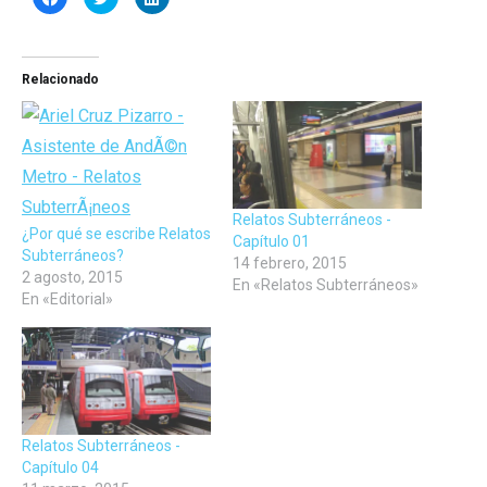
clic
clic
clic
para
para
para
compartir
compartir
compartir
en
en
en
Facebook
Twitter
LinkedIn
(Se
(Se
(Se
Relacionado
abre
abre
abre
en
en
en
una
una
una
ventana
ventana
ventana
nueva)
nueva)
nueva)
Relatos Subterráneos -
¿Por qué se escribe Relatos
Capítulo 01
Subterráneos?
14 febrero, 2015
2 agosto, 2015
En «Relatos Subterráneos»
En «Editorial»
Relatos Subterráneos -
Capítulo 04