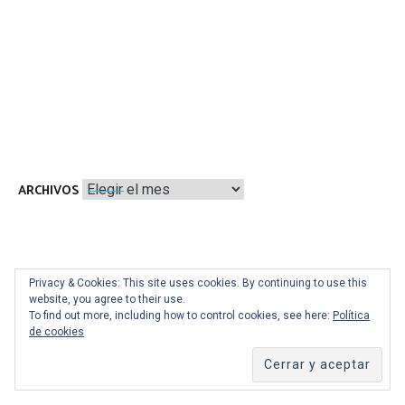
Archivos
ARCHIVOS
CATEGORÍAS
Privacy & Cookies: This site uses cookies. By continuing to use this
website, you agree to their use.
Categorías
To find out more, including how to control cookies, see here:
Política
de cookies