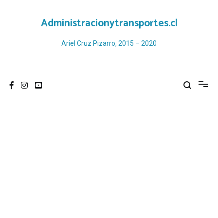
Ir
al
Administracionytransportes.cl
contenido
Ariel Cruz Pizarro, 2015 – 2020