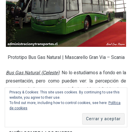
Prototipo Bus Gas Natural | Mascarello Gran Via – Scania
Bus Gas Natural (Celeste)
: No lo estudiamos a fondo en la
presentación, pero como pueden ver: la percepción de
este tipo de bus es un poco inferior al bus híbrido, tiene
Privacy & Cookies: This site uses cookies. By continuing to use this
gran autonomía, emite contaminantes pero es más
website, you agree to their use.
To find out more, including how to control cookies, see here:
Política
eficiente energéticamente que un bus híbrido o el diésel
de cookies
normal. En costos, tenemos que es un bus más costoso
que el bus híbrido en todo sentido.