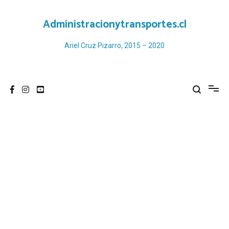
Ir
al
Administracionytransportes.cl
contenido
Ariel Cruz Pizarro, 2015 – 2020