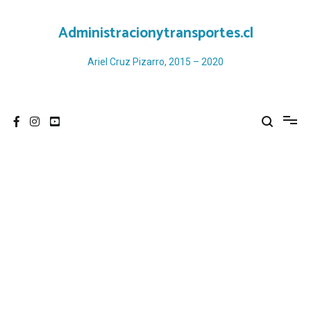
Ir
al
Administracionytransportes.cl
contenido
Ariel Cruz Pizarro, 2015 – 2020