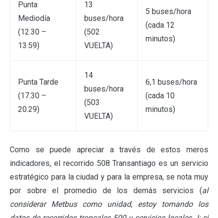
Punta
13
5 buses/hora
Mediodía
buses/hora
(cada 12
(12.30 –
(502
minutos)
13.59)
VUELTA)
14
Punta Tarde
6,1 buses/hora
buses/hora
(17.30 –
(cada 10
(503
20.29)
minutos)
VUELTA)
Como se puede apreciar a través de estos meros
indicadores, el recorrido 508 Transantiago es un servicio
estratégico para la ciudad y para la empresa, se nota muy
por sobre el promedio de los demás servicios (
al
considerar Metbus como unidad, estoy tomando los
datos de recorridos troncales 500 y servicios locales J; si