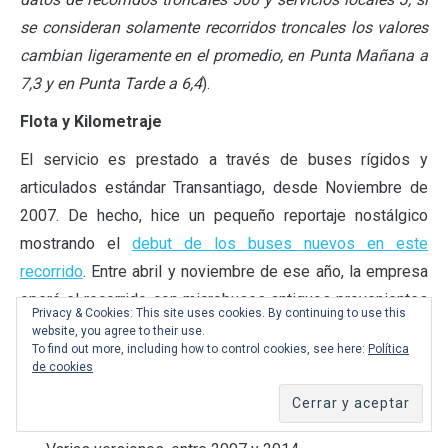
se consideran solamente recorridos troncales los valores
cambian ligeramente en el promedio, en Punta Mañana a
7,3 y en Punta Tarde a 6,4
).
Flota y Kilometraje
El servicio es prestado a través de buses rígidos y
articulados estándar Transantiago, desde Noviembre de
2007. De hecho, hice un pequeño reportaje nostálgico
mostrando el
debut de los buses nuevos en este
recorrido
. Entre abril y noviembre de ese año, la empresa
operó el recorrido con microbuses antiguos provenientes
Privacy & Cookies: This site uses cookies. By continuing to use this
del sistema antiguo.
website, you agree to their use.
To find out more, including how to control cookies, see here:
Política
Caio Mondego HA / Mercedes Benz O500UA
de cookies
(Articulado): 2008
Caio Mondego H / Mercedes Benz O500U
(Rígido):