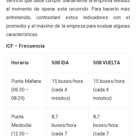
servicio que debe cumplir diariamente la empresa Metbus
al momento de operar este recorrido. Para hacerlo más
entretenido, contrastaré estos indicadores con el
promedio y el máximo de la empresa para evaluar algunas
características.
ICF – Frecuencia
Horario
508 IDA
508 VUELTA
Punta Mañana
15 buses/hora
15 buses/hora
(06.30 –
(cada 4
(cada 4
08.29)
minutos)
minutos)
Punta
8,7
8,7
Mediodía
buses/hora
buses/hora
(12.30 –
(cada 7
(cada 7