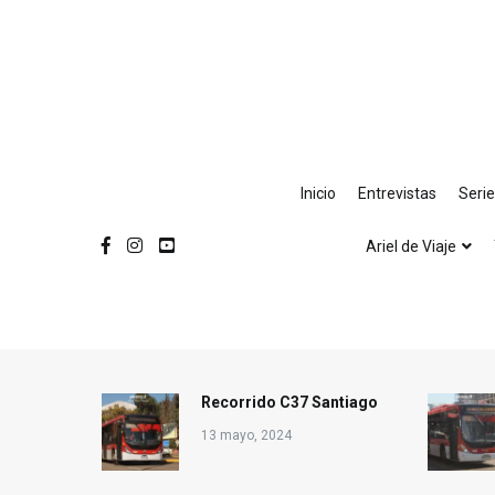
Ir
al
contenido
Inicio
Entrevistas
Seri
Ariel de Viaje
Recorrido C37 Santiago
13 mayo, 2024