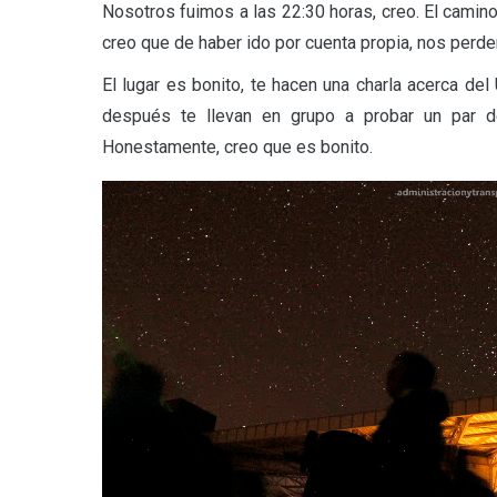
Nosotros fuimos a las 22:30 horas, creo. El camino 
creo que de haber ido por cuenta propia, nos per
El lugar es bonito, te hacen una charla acerca d
después te llevan en grupo a probar un par de
Honestamente, creo que es bonito.